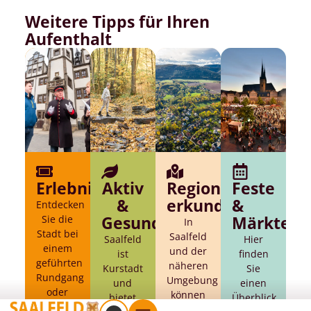
Weitere Tipps für Ihren
Aufenthalt
Erlebnisse
Aktiv
Region
Feste
&
erkunden
&
Entdecken
Sie die
Gesund
Märkte
In
Stadt bei
Saalfeld
Saalfeld
Hier
einem
und der
ist
finden
geführten
näheren
Kurstadt
Sie
Rundgang
Umgebung
und
einen
oder
können
bietet
Überblick
planen
Sie viel