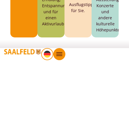
Ausflugstipps
Entspannung
Konzerte
für Sie.
und für
und
einen
andere
Aktivurlaub.
kulturelle
Höhepunkte.
Saalfelder Feengrotten und
Tourismus GmbH
Markt 6