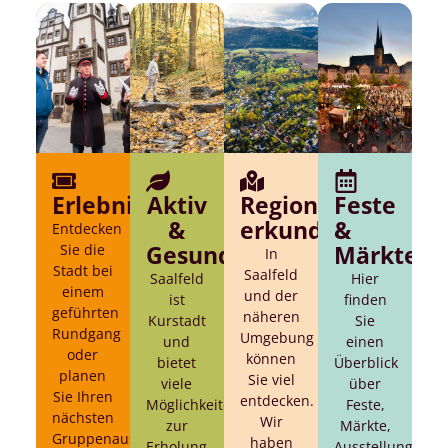
Erlebnisse
Aktiv
Region
Feste
&
erkunden
&
Entdecken
Sie die
Gesund
Märkte
In
Stadt bei
Saalfeld
Saalfeld
Hier
einem
und der
ist
finden
geführten
näheren
Kurstadt
Sie
Rundgang
Umgebung
und
einen
oder
können
bietet
Überblick
planen
Sie viel
viele
über
Sie Ihren
entdecken.
Möglichkeiten
Feste,
nächsten
Wir
zur
Märkte,
Gruppenausflug.
haben
Erholung,
Ausstellungen,