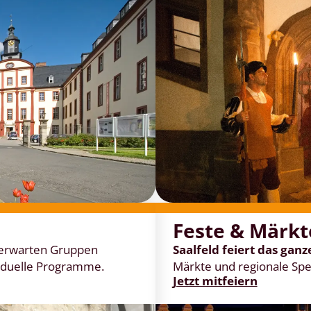
Feste & Märkt
 erwarten Gruppen
Saalfeld feiert das ganz
iduelle Programme.
Märkte und regionale Spez
Jetzt mitfeiern