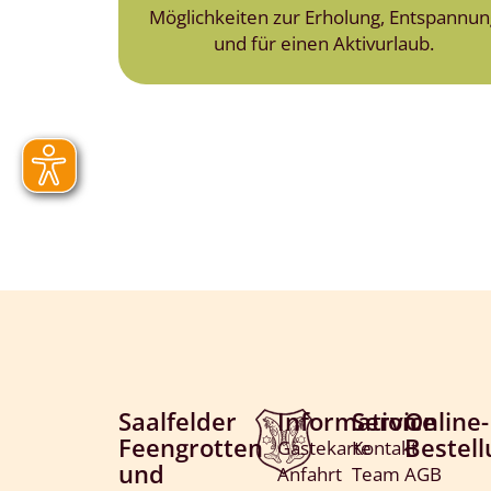
Möglichkeiten zur Erholung, Entspannun
und für einen Aktivurlaub.
Saalfelder
Information
Service
Online-
Feengrotten
Bestel
Gästekarte
Kontakt
und
Anfahrt
Team
AGB