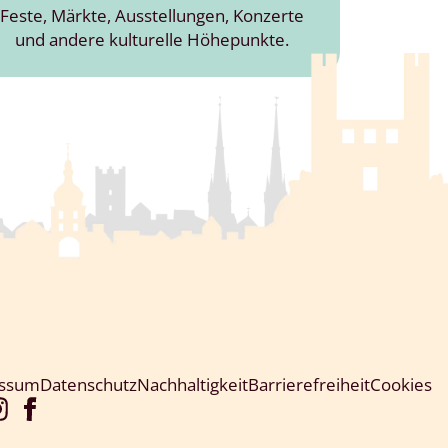
Feste, Märkte, Ausstellungen, Konzerte
und andere kulturelle Höhepunkte.
essum
Datenschutz
Nachhaltigkeit
Barrierefreiheit
Cookies