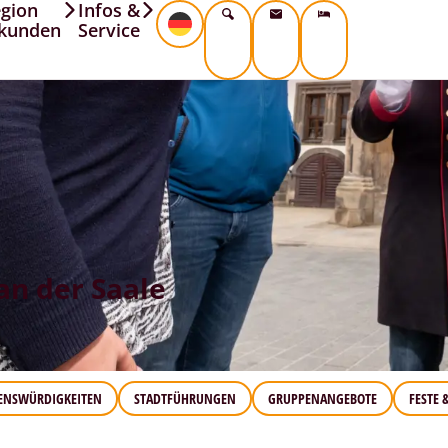
gion
Infos &
kunden
Service
an der Saale
ENSWÜRDIGKEITEN
STADTFÜHRUNGEN
GRUPPENANGEBOTE
FESTE 