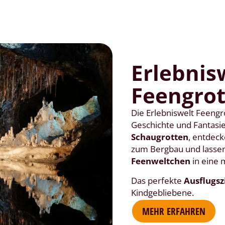
Erlebnis
Feengro
Die Erlebniswelt Feeng
Geschichte und Fantasie
Schaugrotten
, entdec
zum Bergbau und lassen
Feenweltchen
in eine 
Das perfekte
Ausflugsz
Kindgebliebene.
MEHR ERFAHREN