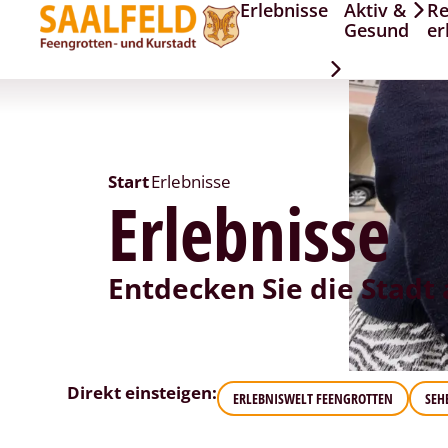
Erlebnisse
Aktiv &
Re
Gesund
er
Start
Erlebnisse
Erlebnisse
Entdecken Sie die Stadt 
Direkt einsteigen:
ERLEBNISWELT FEENGROTTEN
SEH