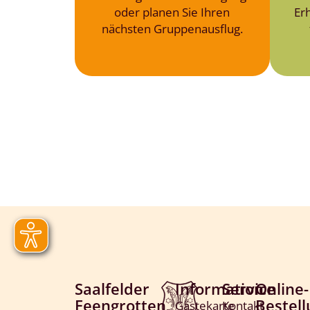
oder planen Sie Ihren
Er
nächsten Gruppenausflug.
Saalfelder
Information
Service
Online-
Feengrotten
Bestel
Gästekarte
Kontakt