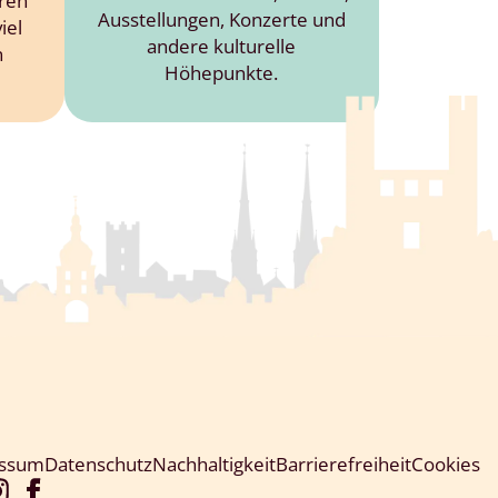
eren
Ausstellungen, Konzerte und
iel
andere kulturelle
n
Höhepunkte.
essum
Datenschutz
Nachhaltigkeit
Barrierefreiheit
Cookies