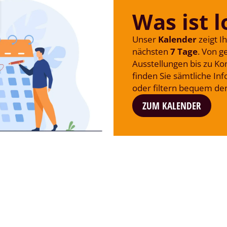
Was ist l
Unser
Kalender
zeigt I
nächsten
7 Tage
. Von 
Ausstellungen bis zu K
finden Sie sämtliche In
oder filtern bequem den
ZUM KALENDER