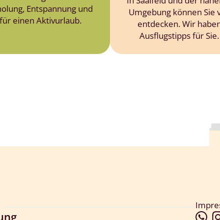
In Saalfeld und der näh
holung, Entspannung und
Umgebung können Sie v
für einen Aktivurlaub.
entdecken. Wir habe
Ausflugstipps für Sie.
Impr
lung