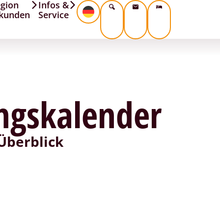
gion
Infos &
kunden
Service
ngskalender
Überblick