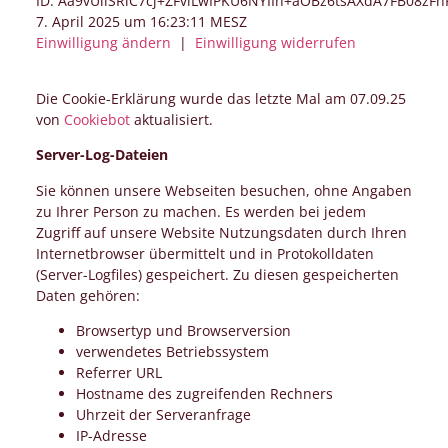
ID:
Aa9vUliSRlC7cj+ZFviLwIPKU6NYIIn+aOBz6tsAXdA7FB08zF
7. April 2025 um 16:23:11 MESZ
Einwilligung ändern
|
Einwilligung widerrufen
Die Cookie-Erklärung wurde das letzte Mal am 07.09.25
von
Cookiebot
aktualisiert.
Server-Log-Dateien
Sie können unsere Webseiten besuchen, ohne Angaben
zu Ihrer Person zu machen. Es werden bei jedem
Zugriff auf unsere Website Nutzungsdaten durch Ihren
Internetbrowser übermittelt und in Protokolldaten
(Server-Logfiles) gespeichert. Zu diesen gespeicherten
Daten gehören:
Browsertyp und Browserversion
verwendetes Betriebssystem
Referrer URL
Hostname des zugreifenden Rechners
Uhrzeit der Serveranfrage
IP-Adresse