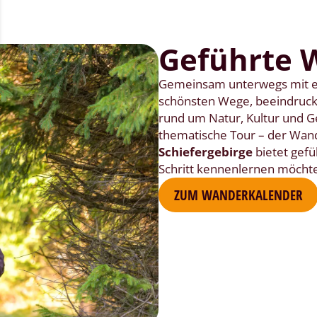
Geführte
Gemeinsam unterwegs mit 
schönsten Wege, beeindruck
rund um Natur, Kultur und G
thematische Tour – der Wan
Schiefergebirge
bietet gefüh
Schritt kennenlernen möcht
ZUM WANDERKALENDER