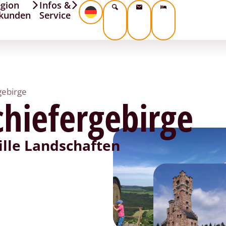
gion
Infos &
kunden
Service
gebirge
chiefergebirge
ille Landschaften