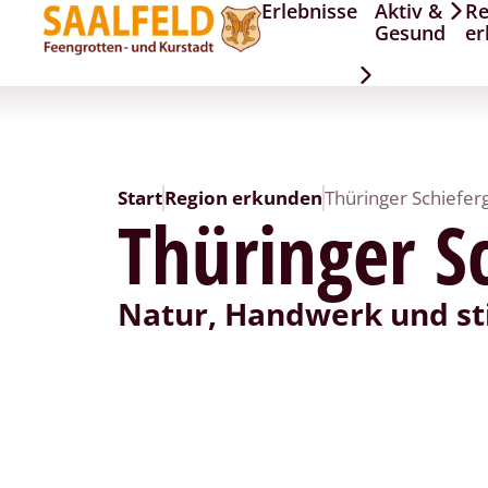
Erlebnisse
Aktiv &
Re
Gesund
er
Start
Region erkunden
Thüringer Schiefer
Thüringer S
Natur, Handwerk und st