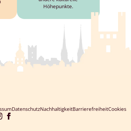
n
Höhepunkte.
essum
Datenschutz
Nachhaltigkeit
Barrierefreiheit
Cookies