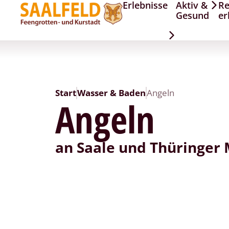
Erlebnisse
Aktiv &
Re
Gesund
er
Start
Wasser & Baden
Angeln
Angeln
an Saale und Thüringer