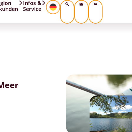
gion
Infos &
kunden
Service
 Meer