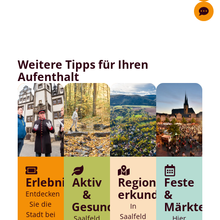
Weitere Tipps für Ihren
Aufenthalt
Erlebnisse
Aktiv
Region
Feste
&
erkunden
&
Entdecken
Sie die
Gesund
Märkte
In
Stadt bei
Saalfeld
Saalfeld
Hier