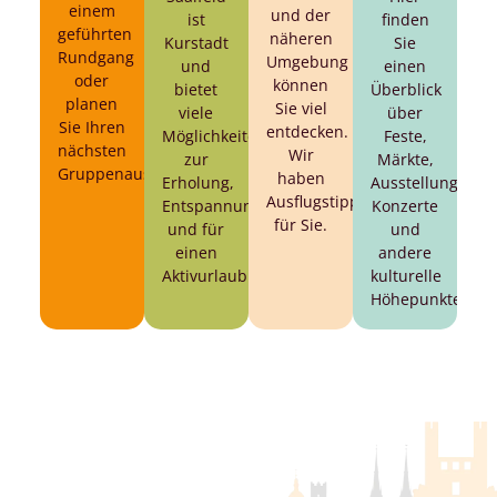
einem
und der
ist
finden
geführten
näheren
Kurstadt
Sie
Rundgang
Umgebung
und
einen
oder
können
bietet
Überblick
planen
Sie viel
viele
über
Sie Ihren
entdecken.
Möglichkeiten
Feste,
nächsten
Wir
zur
Märkte,
Gruppenausflug.
haben
Erholung,
Ausstellungen,
Ausflugstipps
Entspannung
Konzerte
für Sie.
und für
und
einen
andere
Aktivurlaub.
kulturelle
Höhepunkte.