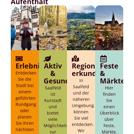
Aufenthalt
Erlebnisse
Aktiv
Region
Feste
&
erkunden
&
Entdecken
Sie die
Gesund
Märkte
In
Stadt bei
Saalfeld
Saalfeld
Hier
einem
und der
ist
finden
geführten
näheren
Kurstadt
Sie
Rundgang
Umgebung
und
einen
oder
können
bietet
Überblick
planen
Sie viel
viele
über
Sie Ihren
entdecken.
Möglichkeiten
Feste,
nächsten
Wir
zur
Märkte,