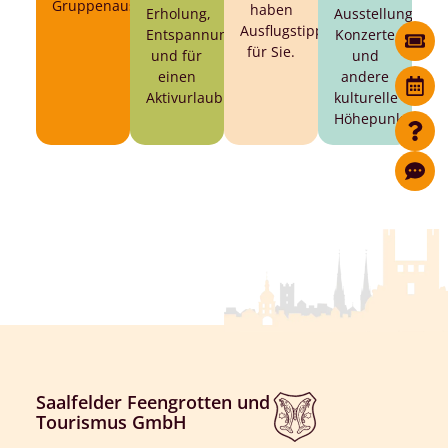
Gruppenausflug.
haben
Erholung,
Ausstellungen,
Ausflugstipps
Entspannung
Konzerte
für Sie.
und für
und
einen
andere
Aktivurlaub.
kulturelle
Höhepunkte.
Saalfelder Feengrotten und
Tourismus GmbH