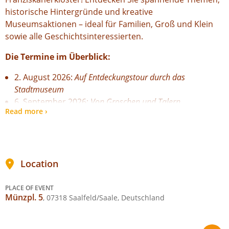
historische Hintergründe und kreative
Museumsaktionen – ideal für Familien, Groß und Klein
sowie alle Geschichtsinteressierten.
Die Termine im Überblick:
2. August 2026:
Auf Entdeckungstour durch das
Stadtmuseum
6. September 2026:
Von Groschen und Talern
Read more ›
4. Oktober 2026:
AusFLUG in die Tropen
1. November 2026: Erlebnisaktion „
Historische
Faschingsmasken selbst gestalten
"
6. Dezember 2026:
Plattenbau in Saalfeld
Location
Eine Teilnahme ist nur nach Voranmeldung möglich.
Sichern Sie sich deshalb jetzt Ihre Online-Tickets.
PLACE OF EVENT
Alternativ können Sie Ihre Plätze telefonisch unter 03671
Münzpl. 5
, 07318 Saalfeld/Saale, Deutschland
598471 oder per E-Mail (dirk.henning@stadt-saalfeld.de)
reservieren.